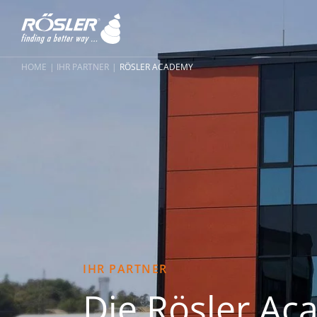
HOME
IHR PARTNER
RÖSLER ACADEMY
IHR PARTNER
Die Rösler Ac