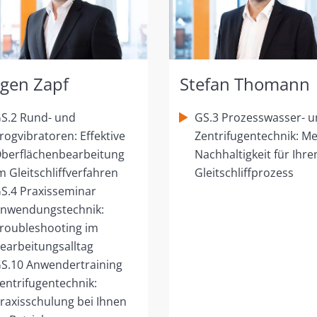
rgen Zapf
Stefan Thomann
S.2 Rund- und
GS.3 Prozesswasser- 
rogvibratoren: Effektive
Zentrifugentechnik: M
berflächenbearbeitung
Nachhaltigkeit für Ihre
m Gleitschliffverfahren
Gleitschliffprozess
S.4 Praxisseminar
nwendungstechnik:
roubleshooting im
earbeitungsalltag
S.10 Anwendertraining
entrifugentechnik:
raxisschulung bei Ihnen