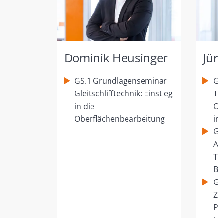
Dominik Heusinger
Jü
GS.1 Grundlagenseminar
G
Gleitschlifftechnik: Einstieg
T
in die
O
Oberflächenbearbeitung
i
G
A
T
B
G
Z
P