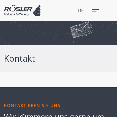
Schließen
Menü
DE
Kontakt
KONTAKTIEREN SIE UNS
Wir kümmern uns gerne um