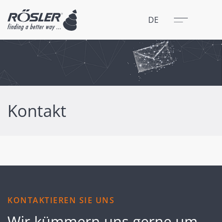
Schließen
Menü
DE
Kontakt
KONTAKTIEREN SIE UNS
Wir kümmern uns gerne um