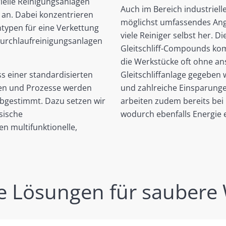
ielle Reinigungsanlagen
Auch im Bereich industriel
 an. Dabei konzentrieren
möglichst umfassendes Ang
ntypen für eine Verkettung
viele Reiniger selbst her. 
Durchlaufreinigungsanlagen
Gleitschliff-Compounds ko
die Werkstücke oft ohne an
s einer standardisierten
Gleitschliffanlage gegeben 
gen und Prozesse werden
und zahlreiche Einsparunge
bgestimmt. Dazu setzen wir
arbeiten zudem bereits bei
sische
wodurch ebenfalls Energie 
n multifunktionelle,
 Lösungen für saubere