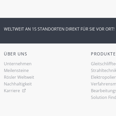
WELTWEIT AN 15 STANDORTEN DIREKT FÜR SIE VOR ORT!
ÜBER UNS
PRODUKTE
Unternehmen
Gleitschlifft
Meilensteine
Strahltechni
Rösler Weltweit
Elektropolie
Nachhaltigkeit
Verfahrensmi
Karriere
Bearbeitung
Solution Fin