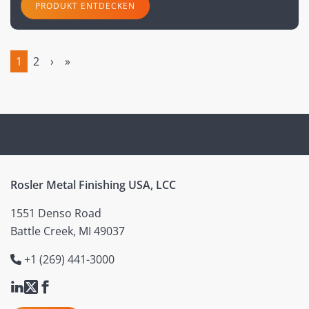
PRODUKT ENTDECKEN
1
2
›
»
(current)
Rosler Metal Finishing USA, LCC
1551 Denso Road
Battle Creek, MI 49037
+1 (269) 441-3000