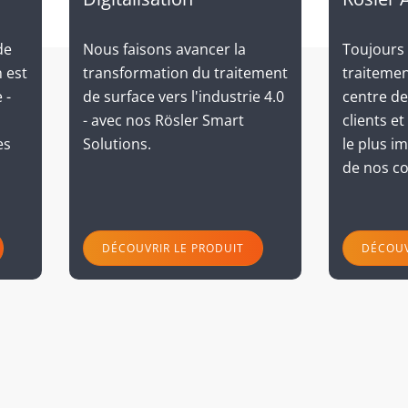
Toujours
de
Nous faisons avancer la
traitemen
 est
transformation du traitement
centre d
 -
de surface vers l'industrie 4.0
clients e
- avec nos Rösler Smart
le plus im
es
Solutions.
de nos co
DÉCOUVRIR LE PRODUIT
DÉCOUV