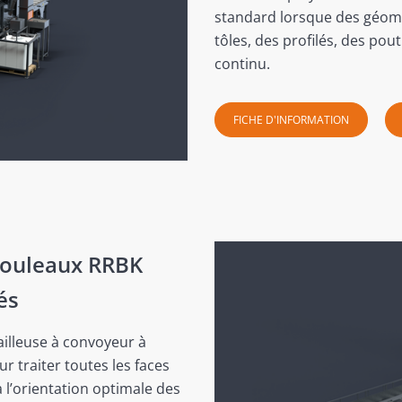
standard lorsque des géomét
tôles, des profilés, des pou
continu.
FICHE D'INFORMATION
rouleaux RRBK
és
ailleuse à convoyeur à
r traiter toutes les faces
 l’orientation optimale des