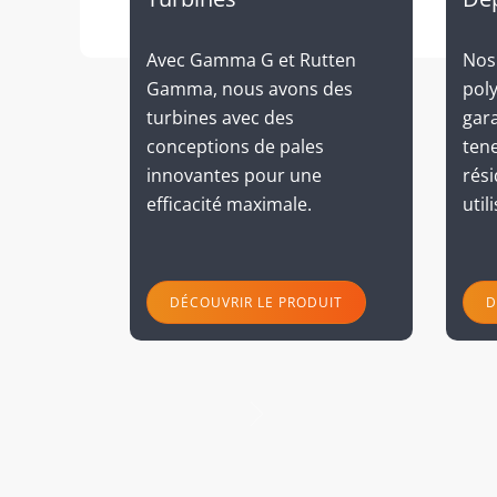
Avec Gamma G et Rutten
Nos 
Gamma, nous avons des
pol
turbines avec des
gara
conceptions de pales
ten
innovantes pour une
rési
efficacité maximale.
util
DÉCOUVRIR LE PRODUIT
D
suivant