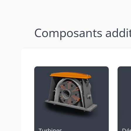
Composants addit
Turbines
Dé