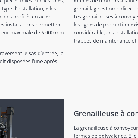
 pièces telles que les tôles,
munies de moteurs à faible
 type d’installation, elles
grenaillage est omnidirecti
e des profilés en acier
Les grenailleuses à convoye
es installations permettent
les lignes de production exis
uteur maximale de 6 000 mm
considérable, ces installatio
trappes de maintenance et 
raversent le sas d’entrée, la
soit disposées l’une après
Grenailleuse à co
La grenailleuse à convoyeur
termes de polyvalence. Ell