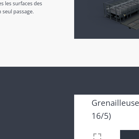
es les surfaces des
n seul passage.
Grenailleus
16/5)