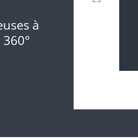
euses à
 360°