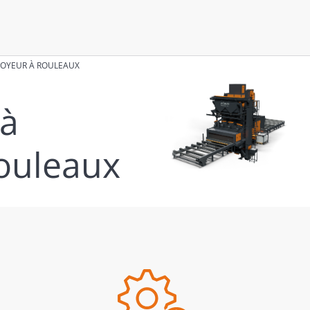
VOYEUR À ROULEAUX
 à
ouleaux