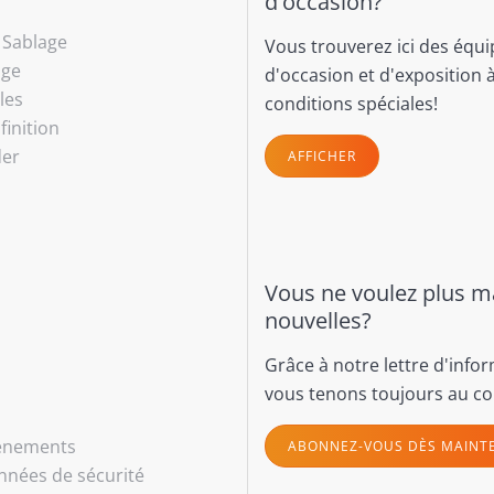
d'occasion?
- Sablage
Vous trouverez ici des équ
age
d'occasion et d'exposition 
les
conditions spéciales!
finition
(current)
der
AFFICHER
Vous ne voulez plus 
nouvelles?
Grâce à notre lettre d'info
vous tenons toujours au co
vénements
ABONNEZ-VOUS DÈS MAINT
nnées de sécurité