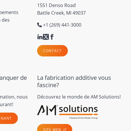
1551 Denso Road
ipements
Battle Creek, MI 49037
à des
+1 (269) 441-3000
CONTACT
manquer de
La fabrication additive vous
fascine?
rmation, nous
Découvrez le monde de AM Solutions!
urant!
ENANT
SITE WEB