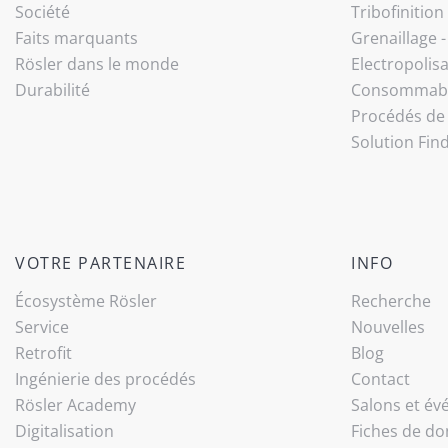
Société
Tribo­finition
Faits marquants
Grenaillage 
Rösler dans le monde
Electropolis
Durabilité
Consommab
Procédés de 
Solution Fin
VOTRE PARTENAIRE
INFO
Écosystème Rösler
Recherche
Service
Nouvelles
Retrofit
Blog
Ingénierie des procédés
Contact
Rösler Academy
Salons et é
Digitalisation
Fiches de do