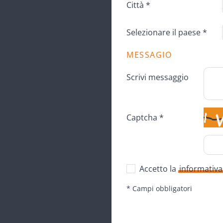
Città *
Selezionare il paese *
MESSAGIO
Scrivi messaggio
Captcha *
Accetto la
informativa
* Campi obbligatori