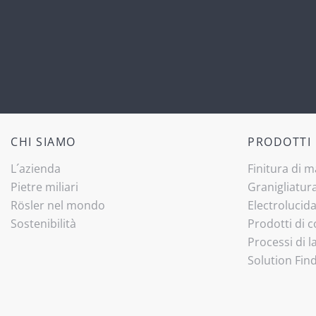
CHI SIAMO
PRODOTTI
L´azienda
Finitura di 
Pietre miliari
Granigliatur
Rösler nel mondo
Electrolucid
Sostenibilità
Prodotti di
Processi di 
Solution Fin