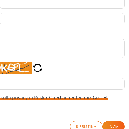
 sulla privacy di Rösler Oberflächentechnik GmbH
RIPRISTINA
INVIA