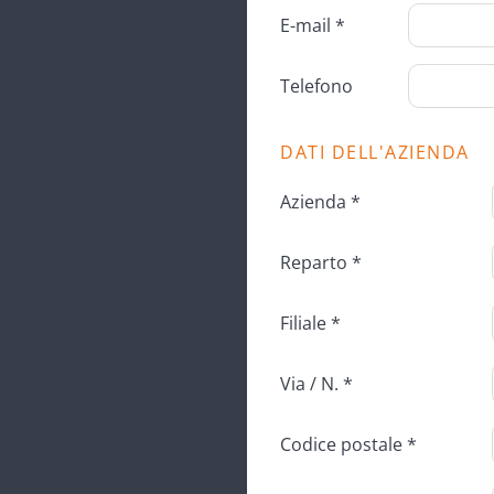
E-mail *
Telefono
DATI DELL'AZIENDA
Azienda *
Reparto *
Filiale *
Via / N. *
Codice postale *