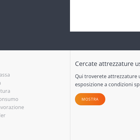
Cercate attrezzature u
massa
Qui troverete attrezzature 
a
esposizione a condizioni spe
atura
 consumo
MOSTRA
lavorazione
der