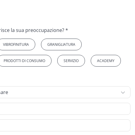
A quale argomento si riferisce la sua preoccupazione? *
VIBROFINITURA
GRANIGLIATURA
PRODOTTI DI CONSUMO
SERVIZIO
ACADEMY