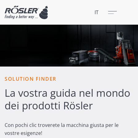
Chiudere
Menu
IT
SOLUTION FINDER
La vostra guida nel mondo
dei prodotti Rösler
Con pochi clic troverete la macchina giusta per le
vostre esigenze!