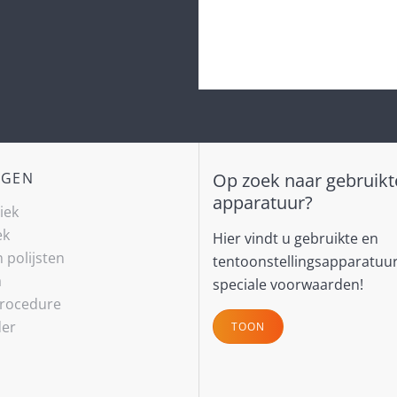
NGEN
Op zoek naar gebruikt
apparatuur?
niek
ek
Hier vindt u gebruikte en
h polijsten
tentoonstellingsapparatuu
a
speciale voorwaarden!
rocedure
der
TOON