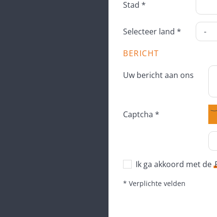
Stad *
Selecteer land *
BERICHT
Uw bericht aan ons
Captcha *
Ik ga akkoord met de
* Verplichte velden