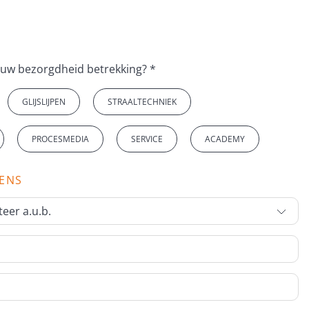
Op welk onderwerp heeft uw bezorgdheid betrekking? *
GLIJSLIJPEN
STRAALTECHNIEK
PROCESMEDIA
SERVICE
ACADEMY
VENS