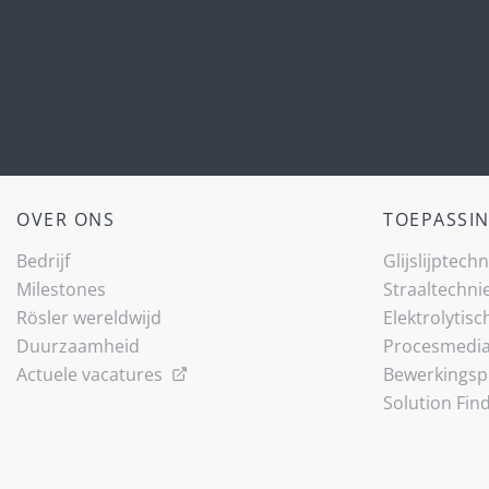
OVER ONS
TOEPASSI
Bedrijf
Glijslijp­tech
Milestones
Straaltechni
Rösler wereldwijd
Elektrolytisc
Duurzaamheid
Procesmedi
Actuele vacatures
Bewerkingsp
Solution Fin