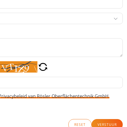
Privacybeleid van Rösler Oberflächentechnik GmbH
RESET
VERSTUUR