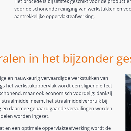
Het procédé is bij uitstek geschikt voor de productie
voor de schonende reiniging van werkstukken en voo
aantrekkelijke oppervlakteafwerking.
alen in het bijzonder ge
oelige en nauwkeurig vervaardigde werkstukken van
gs het werkstukoppervlak wordt een slijpend effect
n schonend, maar ook economisch voordelig: dankzij
straalmiddel neemt het straalmiddelverbruik bij
ing en daarmee gepaard gaande vervuilingen worden
ddelen worden ingezet.
taat en een optimale oppervlakteafwerking wordt de