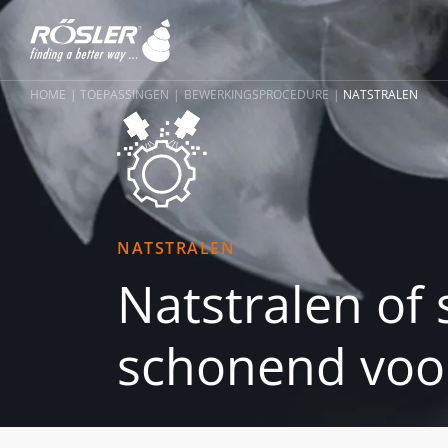
HOME
TOEPASSINGEN
BEWERKINGSPROCEDURE
NATSTRALEN
NATSTRALEN
Natstralen of 
schonend voor