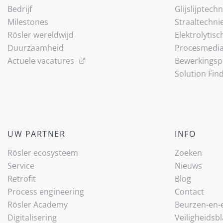
Bedrijf
Glijslijp­tech
Milestones
Straaltechni
Rösler wereldwijd
Elektrolytisc
Duurzaamheid
Procesmedi
Actuele vacatures
Bewerkingsp
Solution Fin
UW PARTNER
INFO
Rösler ecosysteem
Zoeken
Service
Nieuws
Retrofit
Blog
Process engineering
Contact
Rösler Academy
Beurzen-en
Digitalisering
Veiligheidsb