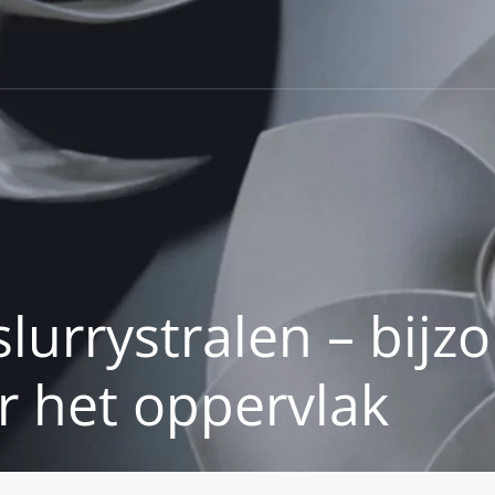
slurrystralen – bijz
 het oppervlak