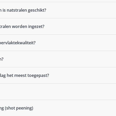
is natstralen geschikt?
tralen worden ingezet?
ervlaktekwaliteit?
n?
ag het meest toegepast?
ng (shot peening)