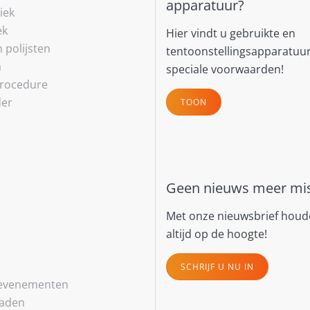
apparatuur?
niek
ek
Hier vindt u gebruikte en
h polijsten
tentoonstellingsapparatuu
a
speciale voorwaarden!
rocedure
der
TOON
Geen nieuws meer mi
Met onze nieuwsbrief houd
altijd op de hoogte!
SCHRIJF U NU IN
-evenementen
laden