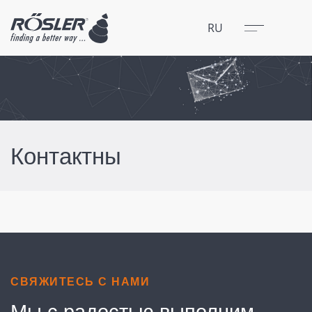
Закрыть
Меню
RU
Контактны
СВЯЖИТЕСЬ С НАМИ
Мы с радостью выполним