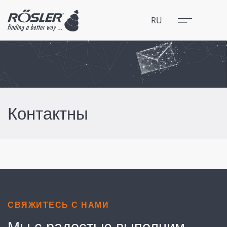
Закрыть
Меню
RU
Контактны
СВЯЖИТЕСЬ С НАМИ
Мы с радостью выполним