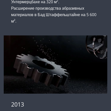
Унтермерцбахе на 320 м².
Расширение производства абразивных
материалов в Бад Штаффельштайне на 5 600
м².
2013