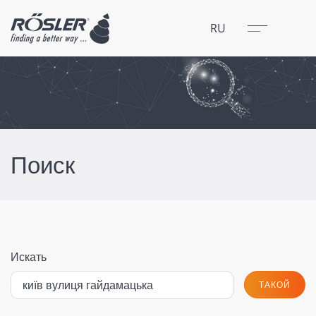
Закрыть
Меню
RU
Поиск
Искать
ТАКОЙ