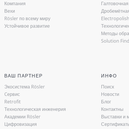
Компания
Галтовочная
Вехи
Дробемётная 
Rösler по всему миру
Electropolis
Устойчивое развитие
Технологиче
Методы обра
Solution Fin
ВАШ ПАРТНЕР
ИНФО
Экосистема Rösler
Поиск
Cервис
Новости
Retrofit
Блог
Технологическая инженерия
Контактны
Академии Rösler
Выставки и 
Цифровизация
Сертификаты