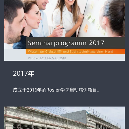
2017年
成立于
2016年的Rösler学院启动培训项目。