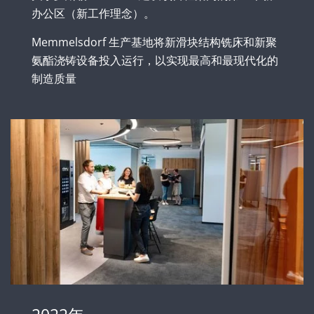
办公区（新工作理念）。
Memmelsdorf 生产基地将新滑块结构铣床和新聚
氨酯浇铸设备投入运行，以实现最高和最现代化的
制造质量