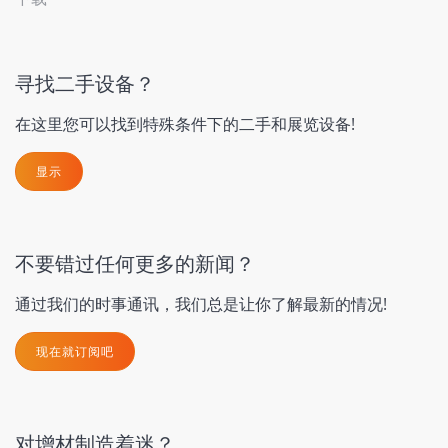
寻找二手设备？
在这里您可以找到特殊条件下的二手和展览设备!
显示
不要错过任何更多的新闻？
通过我们的时事通讯，我们总是让你了解最新的情况!
现在就订阅吧
对增材制造着迷？