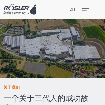
关闭
菜单
ZH
关于我们
一个关于三代人的成功故