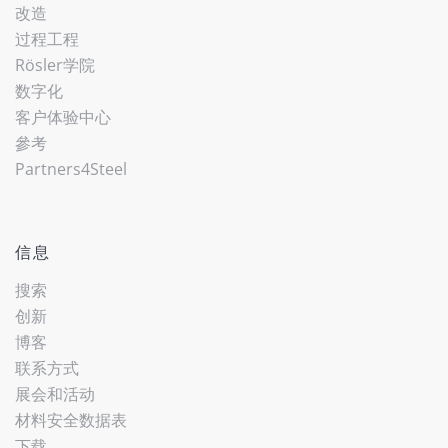
改造
过程工程
Rösler学院
数字化
客户体验中心
參考
Partners4Steel
信息
搜索
创新
博客
联系方式
展会和活动
材料安全数据表
下载