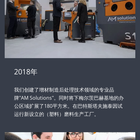
2018年
我们创建了增材制造后处理技术领域的专业品
牌"AM Solutions"。同时将下梅尔茨巴赫基地的办
公区域扩展了180平方米。在巴特斯塔夫施泰因试
运行新设立的（塑料）磨料生产工厂。