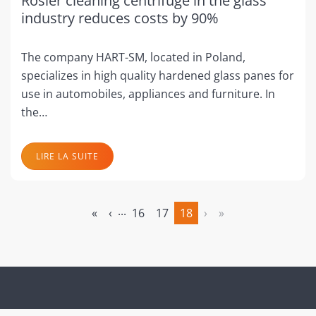
Rösler cleaning centrifuge in the glass
industry reduces costs by 90%
The company HART-SM, located in Poland,
specializes in high quality hardened glass panes for
use in automobiles, appliances and furniture. In
the…
LIRE LA SUITE
...
«
‹
16
17
18
›
»
(actuel)