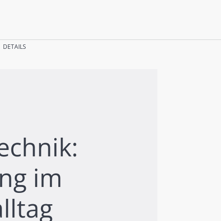
DETAILS
chnik:
ng im
lltag