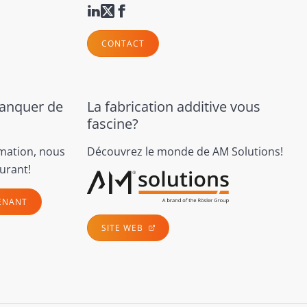
CONTACT
manquer de
La fabrication additive vous
fascine?
rmation, nous
Découvrez le monde de AM Solutions!
urant!
ENANT
SITE WEB