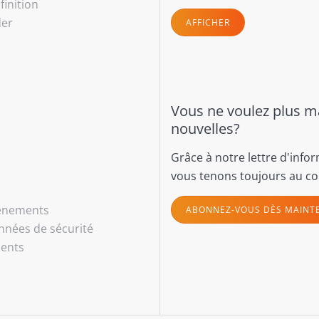
finition
der
AFFICHER
Vous ne voulez plus 
nouvelles?
Grâce à notre lettre d'info
vous tenons toujours au co
vénements
ABONNEZ-VOUS DÈS MAINT
nnées de sécurité
ents