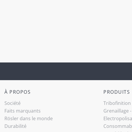
À PROPOS
PRODUITS
Société
Tribo­finition
Faits marquants
Grenaillage 
Rösler dans le monde
Electropolis
Durabilité
Consommab