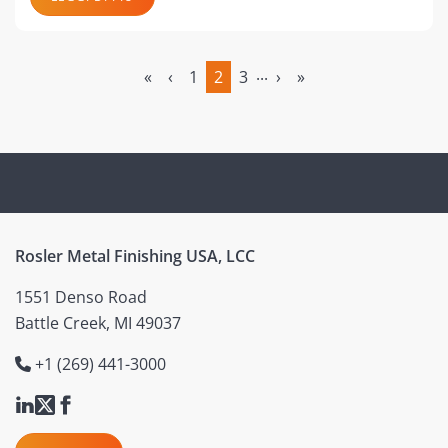
...
«
‹
1
2
3
›
»
(attuale)
Rosler Metal Finishing USA, LCC
1551 Denso Road
Battle Creek, MI 49037
+1 (269) 441-3000