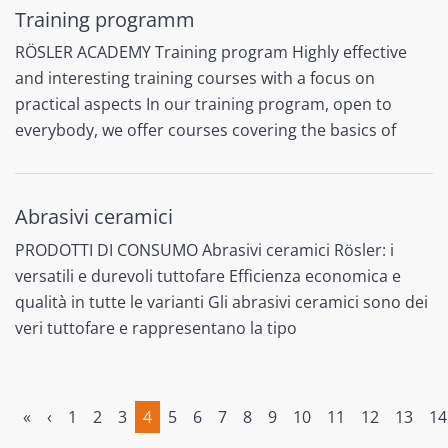
Training programm
RÖSLER ACADEMY Training program Highly effective
and interesting training courses with a focus on
practical aspects In our training program, open to
everybody, we offer courses covering the basics of
Abrasivi ceramici
PRODOTTI DI CONSUMO Abrasivi ceramici Rösler: i
versatili e durevoli tuttofare Efficienza economica e
qualità in tutte le varianti Gli abrasivi ceramici sono dei
veri tuttofare e rappresentano la tipo
«
‹
1
2
3
4
5
6
7
8
9
10
11
12
13
14
(current)