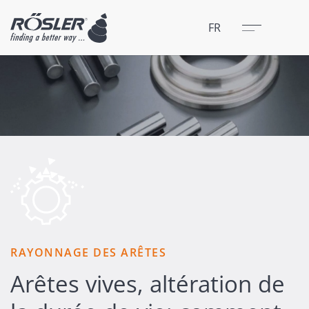
Fermer
Menu
FR
RAYONNAGE DES ARÊTES
Arêtes vives, altération de