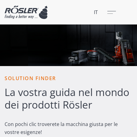
Chiudere
Menu
IT
SOLUTION FINDER
La vostra guida nel mondo
dei prodotti Rösler
Con pochi clic troverete la macchina giusta per le
vostre esigenze!