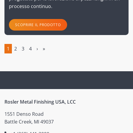
processo continuo.
SCOPRIRE IL PRODOTTO
1
2
3
4
›
»
(current)
Rosler Metal Finishing USA, LCC
1551 Denso Road
Battle Creek, MI 49037