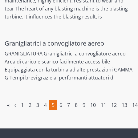
maintenance, highly efficient, resistant to wear and
tear The heart of any blasting machine is the blasting
turbine. It influences the blasting result, is
Granigliatrici a convogliatore aereo
GRANIGLIATURA Granigliatrici a convogliatore aereo
Area di carico e scarico facilmente accessibile
Equipaggiata con la turbina ad alte prestazioni GAMMA
G Tempi brevi grazie ai performanti attuatori d
«
‹
1
2
3
4
5
6
7
8
9
10
11
12
13
14
(current)