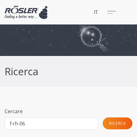
Chiudere
Menu
IT
Ricerca
Cercare
RICERCA