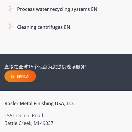
Process water recycling systems EN
Cleaning centrifuges EN
直接在全球15个地点为您提供现场服务!
我们的地点
Rosler Metal Finishing USA, LCC
1551 Denso Road
Battle Creek, MI 49037