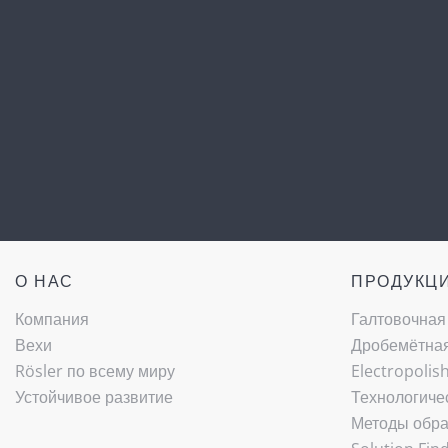
О НАС
ПРОДУКЦ
Компания
Галтовочная
Вехи
Дробемётная 
Rösler по всему миру
Electropolis
Устойчивое развитие
Технологиче
Методы обра