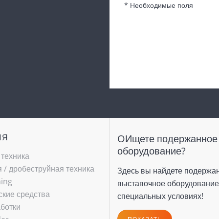
* Необходимые поля
ИЯ
OИщете подержанное
оборудование?
 техника
/ ­дробеструйная техника
Здесь вы найдете подержа
hing
выставочное оборудование
ские средства
специальных условиях!
ботки