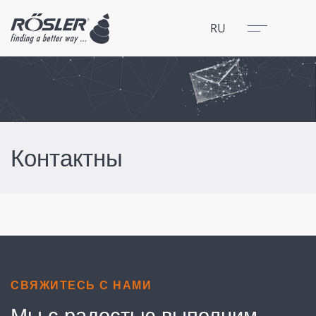
Закрыть
Меню
RU
Контактны
СВЯЖИТЕСЬ С НАМИ
Мы с радостью выполним