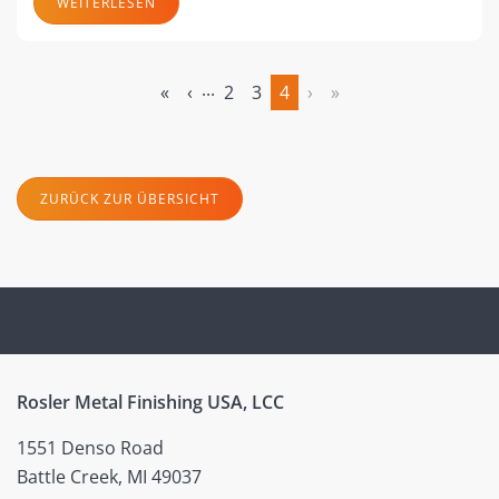
WEITERLESEN
...
«
‹
2
3
4
›
»
(aktuell)
ZURÜCK ZUR ÜBERSICHT
Rosler Metal Finishing USA, LCC
1551 Denso Road
Battle Creek, MI 49037