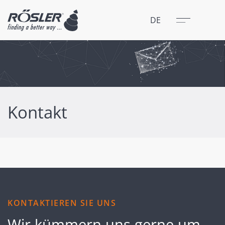
Schließen
Menü
DE
Kontakt
KONTAKTIEREN SIE UNS
Wir kümmern uns gerne um