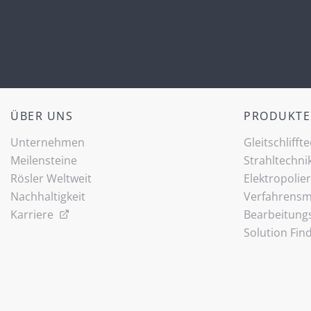
ÜBER UNS
PRODUKTE
Unternehmen
Gleitschlifft
Meilensteine
Strahltechni
Rösler Weltweit
Elektropolie
Nachhaltigkeit
Verfahrensmi
Karriere
Bearbeitung
Solution Fin