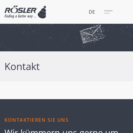
Schließen
Menü
DE
Kontakt
KONTAKTIEREN SIE UNS
Wir kümmern uns gerne um