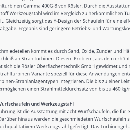
hlturbinen Gamma 400G-8 von Rösler. Durch die Ausstattun
off Werkzeugstahl wird im Vergleich zu herkömmlichen Tur
lt. Gleichzeitig sorgt das Y-Design der Schaufeln für eine ef
elabgabe. Ergebnis sind geringere Betriebs- und Wartungsk
chmiedeteilen kommt es durch Sand, Oxide, Zunder und Hä
chleiß an Strahlturbinen. Diesem Problem, aus dem erhöht
at sich die Rösler Oberflächentechnik GmbH gewidmet und
rahlturbinen-Variante speziell für diese Anwendungen entwic
rbinen-Strahlanlagentypen integrieren. Die bis zu einer Lei
rmöglichen einen Strahlmitteldurchsatz von bis zu 460 kg/
 Wurfschaufeln und Werkzeugstahl
ührung ist die Ausstattung mit acht Wurfschaufeln, die für 
. Darüber hinaus werden die geschmiedeten Wurfschaufeln s
chqualitativem Werkzeugstahl gefertigt. Das Turbinengehä