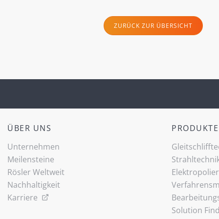
ZURÜCK ZUR ÜBERSICHT
ÜBER UNS
PRODUKTE
Unternehmen
Gleitschlifft
Meilensteine
Strahltechni
Rösler Weltweit
Elektropolie
Nachhaltigkeit
Verfahrensmi
Karriere
Bearbeitung
Solution Fin