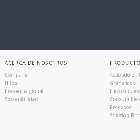
ACERCA DE NOSOTROS
PRODUCT
Compañía
Acabado ­en
Hitos
Granallado
Presencia global
Electropulid
Sostenibilidad
Consumible
Procesos
Solution Fin