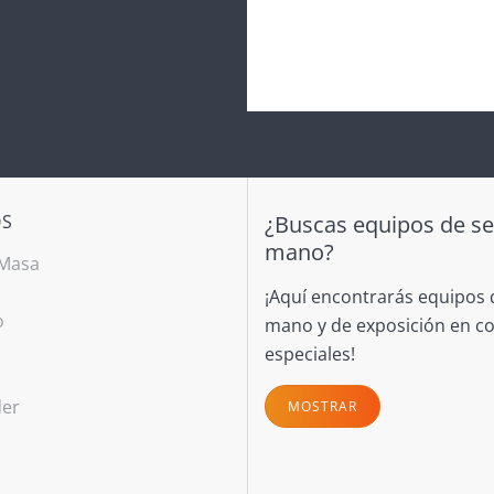
OS
¿Buscas equipos de s
mano?
 Masa
¡Aquí encontrarás equipos
o
mano y de exposición en c
s
especiales!
der
MOSTRAR