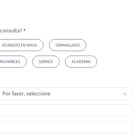
¿A qué tema se refiere su consulta? *
ACABADO EN MASA
GRANALLADO
NSUMIBLES
SERVICE
ACADEMIA