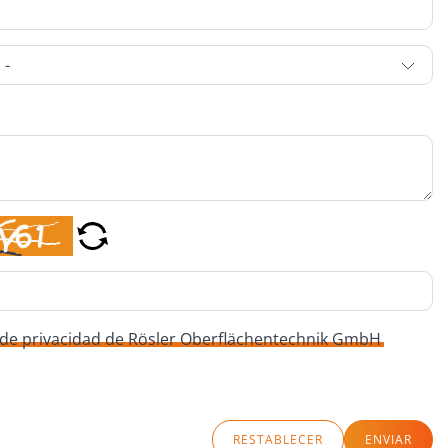
a de privacidad de Rösler Oberflächentechnik GmbH
RESTABLECER
ENVIAR