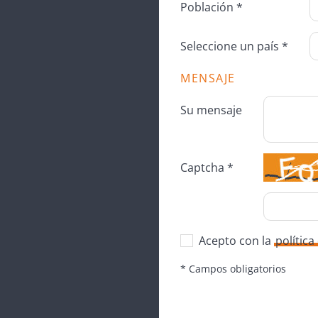
Población *
Seleccione un país *
MENSAJE
Su mensaje
Captcha *
Acepto con la
polític
* Campos obligatorios