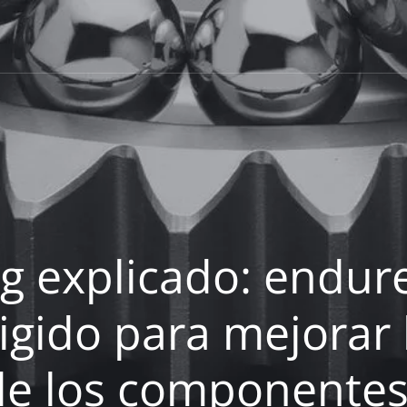
ng explicado: endur
rigido para mejorar 
de los componente