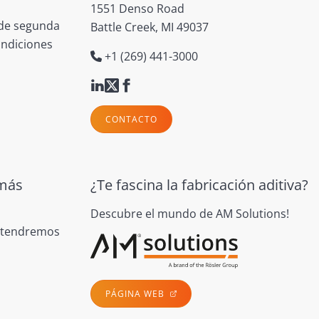
1551 Denso Road
 de segunda
Battle Creek, MI 49037
ondiciones
+1 (269) 441-3000
CONTACTO
 más
¿Te fascina la fabricación aditiva?
Descubre el mundo de AM Solutions!
antendremos
PÁGINA WEB