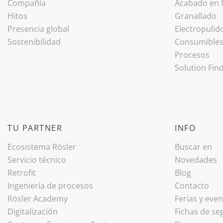
Compañía
Acabado ­en
Hitos
Granallado
Presencia global
Electropulid
Sostenibilidad
Consumible
Procesos
Solution Fin
TU PARTNER
INFO
Ecosistema Rösler
Buscar en
Servicio técnico
Novedades
Retrofit
Blog
Ingeniería de procesos
Contacto
Rösler Academy
Ferias y eve
Digitalización
Fichas de se