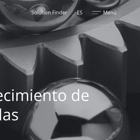
Cerrar
Solution Finder
ES
Menú
ecimiento de
las
s