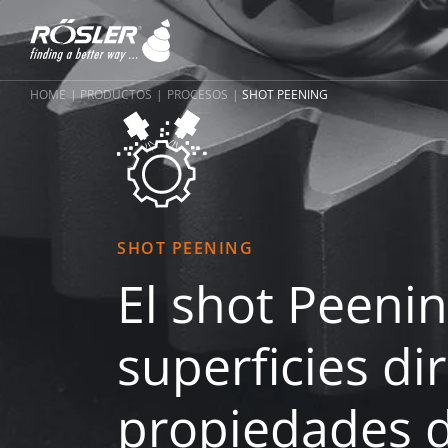
HOME
PRODUCTOS
PROCESOS
SHOT PEENING
SHOT PEENING
El shot Peeni
superficies di
propiedades 