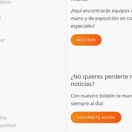
 Masa
¡Aquí encontrarás equipos
o
mano y de exposición en c
s
especiales!
der
MOSTRAR
¿No quieres perderte
noticias?
Con nuestro boletín te m
siempre al día!
ntos
SUSCRÍBETE AHORA
guridad