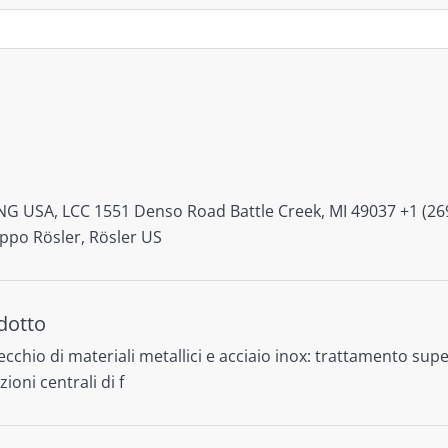
USA, LCC 1551 Denso Road Battle Creek, MI 49037 +1 (269)
ppo Rösler, Rösler US
odotto
io di materiali metallici e acciaio inox: trattamento supe
oni centrali di f