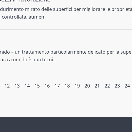
urimento mirato delle superfici per migliorare le propriet
a controllata, aumen
do – un trattamento particolarmente delicato per la super
tura a umido è una tecni
12
13
14
15
16
17
18
19
20
21
22
23
24