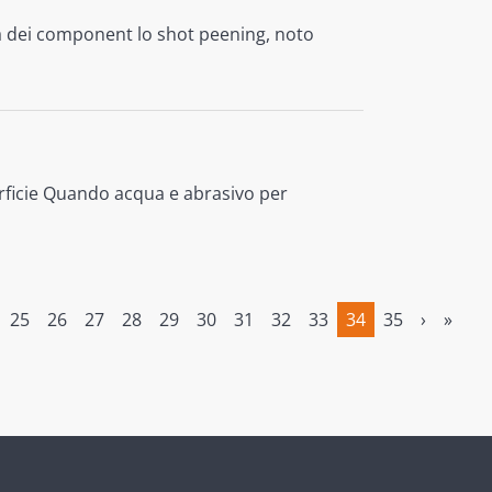
à dei component lo shot peening, noto
ficie Quando acqua e abrasivo per
25
26
27
28
29
30
31
32
33
34
35
›
»
(current)