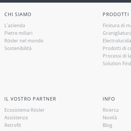
CHI SIAMO
PRODOTTI
L´azienda
Finitura di 
Pietre miliari
Granigliatur
Rösler nel mondo
Electrolucid
Sostenibilità
Prodotti di
Processi di 
Solution Fin
IL VOSTRO PARTNER
INFO
Ecosistema Rösler
Ricerca
Assistenza
Novità
Retrofit
Blog