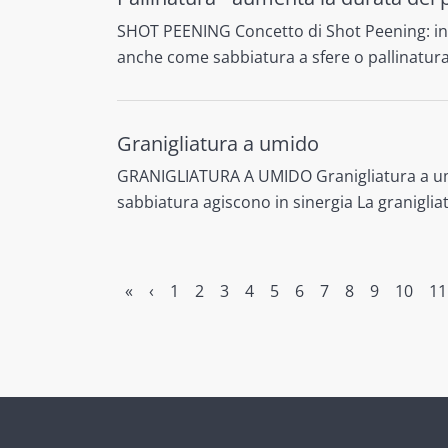
SHOT PEENING Concetto di Shot Peening: ind
anche come sabbiatura a sfere o pallinatur
Granigliatura a umido
GRANIGLIATURA A UMIDO Granigliatura a umi
sabbiatura agiscono in sinergia La graniglia
«
‹
1
2
3
4
5
6
7
8
9
10
11