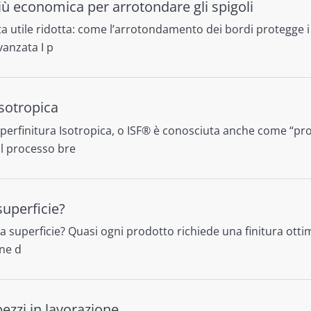
più economica per arrotondare gli spigoli
 utile ridotta: come l’arrotondamento dei bordi protegge i
vanzata I p
Isotropica
Superfinitura Isotropica, o ISF® è conosciuta anche come “pr
Il processo bre
superficie?
a superficie? Quasi ogni prodotto richiede una finitura ottim
one d
pezzi in lavorazione