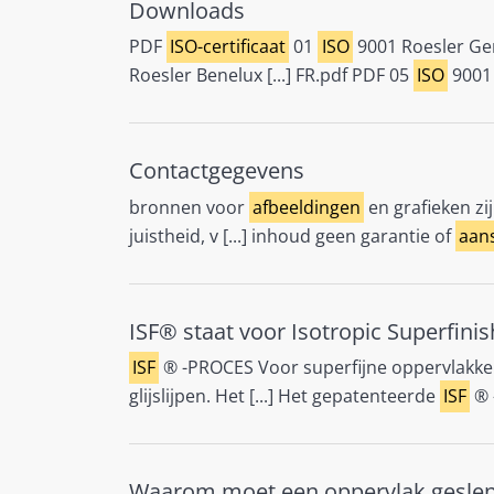
Downloads
PDF
ISO-certificaat
01
ISO
9001 Roesler Ge
Roesler Benelux [...] FR.pdf PDF 05
ISO
9001 
Contactgegevens
bronnen voor
afbeeldingen
en grafieken zi
juistheid, v [...] inhoud geen garantie of
aans
ISF® staat voor Isotropic Superfinis
ISF
® -PROCES Voor superfijne oppervlakk
glijslijpen. Het [...] Het gepatenteerde
ISF
® 
Waarom moet een oppervlak gesle