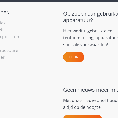
NGEN
Op zoek naar gebruikt
apparatuur?
niek
ek
Hier vindt u gebruikte en
h polijsten
tentoonstellingsapparatuu
a
speciale voorwaarden!
rocedure
der
TOON
Geen nieuws meer mi
Met onze nieuwsbrief houd
altijd op de hoogte!