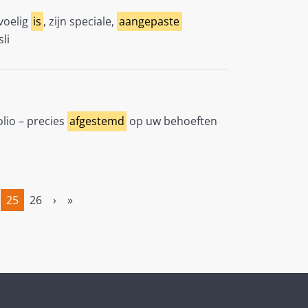
voelig
is
, zijn speciale,
aangepaste
li
lio – precies
afgestemd
op uw behoeften
25
26
›
»
(current)