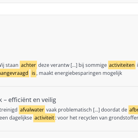
ij staan
achter
deze verantw [...] bij sommige
activiteiten
aangevraagd
is
, maakt energiebesparingen mogelijk
– efficiënt en veilig
treinigd
afvalwater
vaak problematisch [...] doordat de
afb
 een dagelijkse
activiteit
: voor het recyclen van grondstoffe