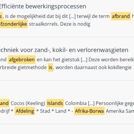
Efficiënte bewerkingsprocessen
s
, is de mogelijkheid dat bij dit [...] terwijl de term
afbrand
h
afzonderlijke
straalkorrels. Deze is nodig
chniek voor zand-, kokil- en verlorenwasgieten
zand
afgebroken
en kan het gietstuk [...] Deze worden berei
 verbreide gietmethode
is
, worden daarnaast ook kokillengie
land
Cocos (Keeling)
Islands
Colombia [...] Persoonlijke ge
edrijf *
Afdeling
* Stad * Land * -
Afrika-Borwa
Amerika Sa