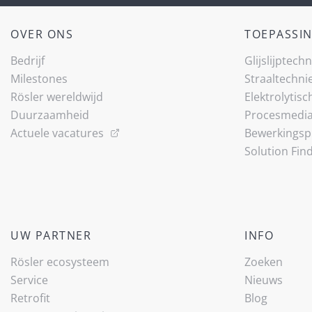
OVER ONS
TOEPASSI
Bedrijf
Glijslijp­tech
Milestones
Straaltechni
Rösler wereldwijd
Elektrolytisc
Duurzaamheid
Procesmedi
Actuele vacatures
Bewerkingsp
Solution Fin
UW PARTNER
INFO
Rösler ecosysteem
Zoeken
Service
Nieuws
Retrofit
Blog