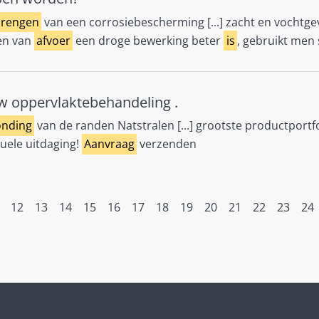
rengen
van een corrosiebescherming [...] zacht en vochtge
nen van
afvoer
een droge bewerking beter
is
, gebruikt men s
uw oppervlaktebehandeling .
onding
van de randen Natstralen [...] grootste productportfo
duele uitdaging!
Aanvraag
verzenden
12
13
14
15
16
17
18
19
20
21
22
23
24