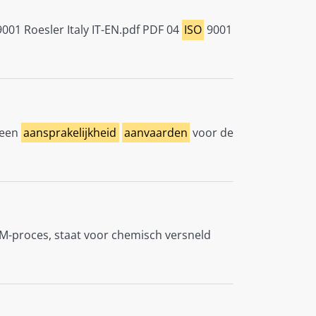
001 Roesler Italy IT-EN.pdf PDF 04
ISO
9001
geen
aansprakelijkheid
aanvaarden
voor de
M-proces, staat voor chemisch versneld