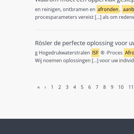
en reinigen, ontbramen en
afronden
,
aanb
procesparameters vereist [...] als om rede
Rösler de perfecte oplossing voor 
g Hogedrukwaterstralen
ISF
® -Proces
Afr
Wij noemen oplossingen [...] voor uw indivi
«
‹
1
2
3
4
5
6
7
8
9
10
11