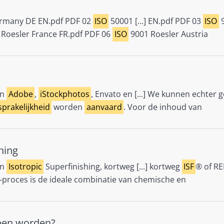
rmany DE EN.pdf PDF 02
ISO
50001 [...] EN.pdf PDF 03
ISO
9
Roesler France FR.pdf PDF 06
ISO
9001 Roesler Austria
jn
Adobe
,
iStockphotos
, Envato en [...] We kunnen echter 
prakelijkheid
worden
aanvaard
. Voor de inhoud van
hing
en
Isotropic
Superfinishing, kortweg [...] kortweg
ISF
® of RE
-proces is de ideale combinatie van chemische en
pen worden?