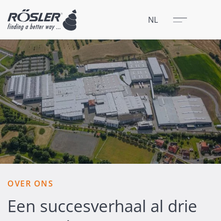
Sluit
Menu
NL
OVER ONS
Een succesverhaal al drie