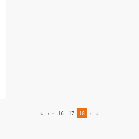
,
...
«
‹
16
17
18
›
»
(текущий)