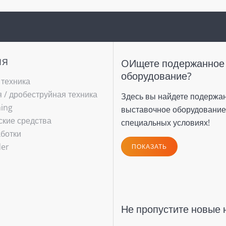
ИЯ
OИщете подержанное
оборудование?
 техника
/ ­дробеструйная техника
Здесь вы найдете подержа
hing
выставочное оборудование
ские средства
специальных условиях!
ботки
der
ПОКАЗАТЬ
Не пропустите новые 