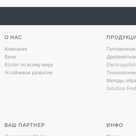
О НАС
ПРОДУКЦ
Компания
Галтовочная
Вехи
Дробемётная 
Rösler по всему миру
Electropolis
Устойчивое развитие
Технологиче
Методы обра
Solution Fin
ВАШ ПАРТНЕР
ИНФО