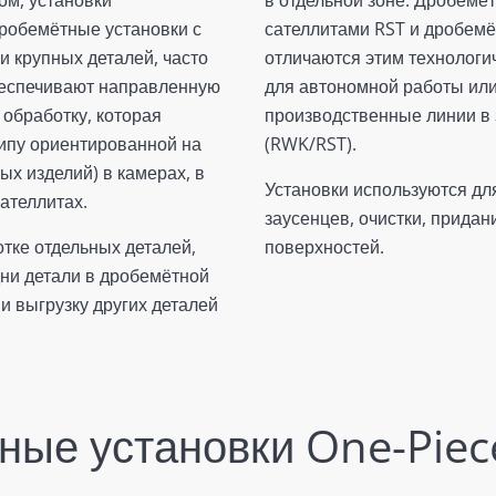
дробемётные установки с
сателлитами RST и дробемё
и крупных деталей, часто
отличаются этим технолог
беспечивают направленную
для автономной работы или
 обработку, которая
производственные линии в 
ипу ориентированной на
(RWK/RST).
ых изделий) в камерах, в
Установки используются дл
ателлитах.
заусенцев, очистки, прида
тке отдельных деталей,
поверхностей.
дни детали в дробемётной
и выгрузку других деталей
ные установки One-Piec