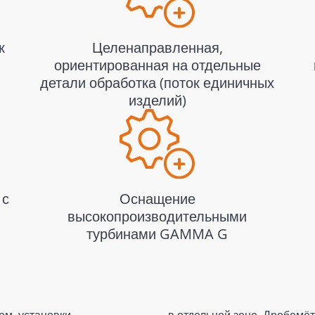
к
Целенаправленная,
ориентированная на отдельные
детали обработка (поток единичных
изделий)
 с
Оснащение
высокопроизводительными
турбинами GAMMA G
ом, установки
в отдельной зоне. Дробемё