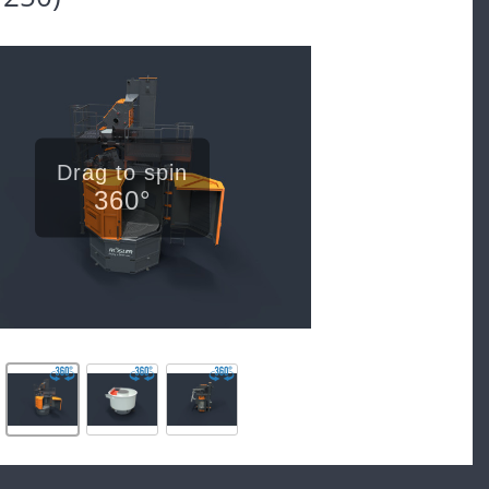
Drag to spin
360°