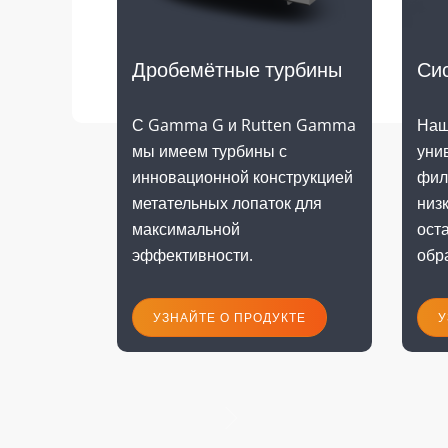
Дробемётные турбины
Си
С Gamma G и Rutten Gamma
Наш
мы имеем турбины с
уни
инновационной конструкцией
фил
метательных лопаток для
низ
максимальной
ост
эффективности.
обр
УЗНАЙТЕ О ПРОДУКТЕ
У
следующая