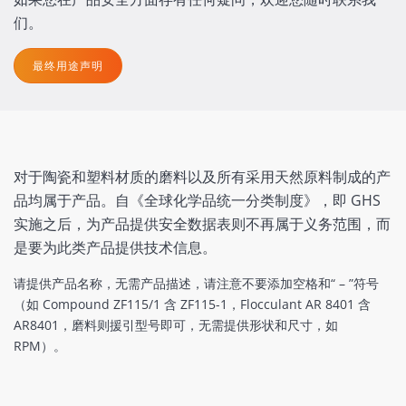
们。
最终用途声明
对于陶瓷和塑料材质的磨料以及所有采用天然原料制成的产
品均属于产品。自《全球化学品统一分类制度》，即 GHS
实施之后，为产品提供安全数据表则不再属于义务范围，而
是要为此类产品提供技术信息。
请提供产品名称，无需产品描述，请注意不要添加空格和“ – ”符号
（如 Compound ZF115/1 含 ZF115-1，Flocculant AR 8401 含
AR8401，磨料则援引型号即可，无需提供形状和尺寸，如
RPM）。