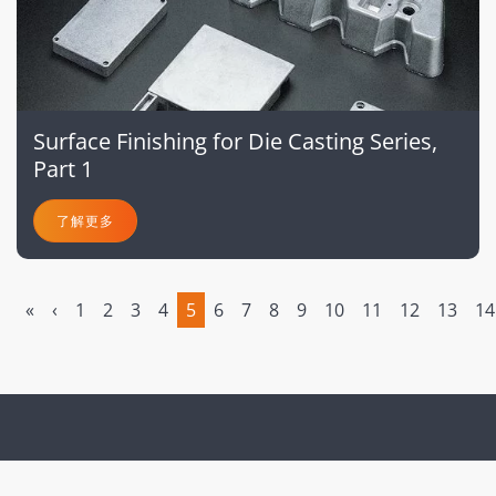
Surface Finishing for Die Casting Series,
Part 1
了解更多
«
‹
1
2
3
4
5
6
7
8
9
10
11
12
13
14
(current)