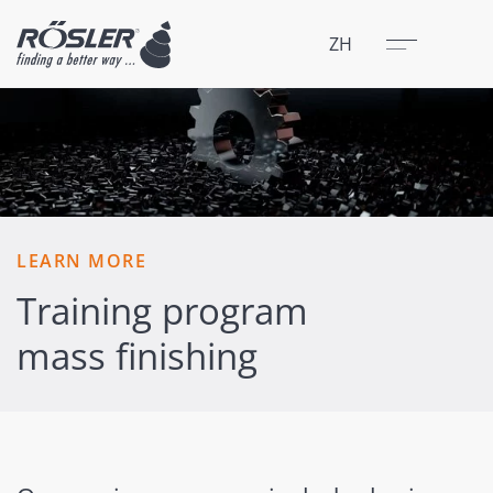
关闭
菜单
ZH
LEARN MORE
Training program
mass finishing