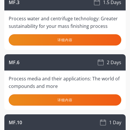
MF.3
1.5 Days
Process water and centrifuge technology: Greater
sustainability for your mass finishing process
详细内容
MF.6
2 Days
Process media and their applications: The world of
compounds and more
详细内容
MF.10
1 Day