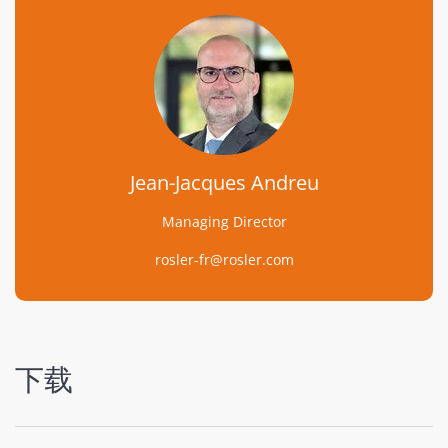
Jean-Jacques Andreu
Managing Director
rosler-fr@rosler.com
下载