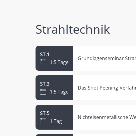
Strahltechnik
ST.1
Grundlagenseminar Strahl
1.5 Tage
ST.3
Das Shot Peening-Verfah
1.5 Tage
ST.5
Nichteisenmetallische We
1 Tag