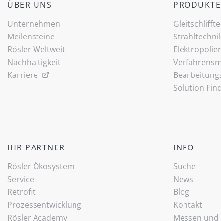
ÜBER UNS
PRODUKTE
Unternehmen
Gleitschlifft
Meilensteine
Strahltechni
Rösler Weltweit
Elektropolie
Nachhaltigkeit
Verfahrensmi
Karriere
Bearbeitung
Solution Fin
IHR PARTNER
INFO
Rösler Ökosystem
Suche
Service
News
Retrofit
Blog
Prozessentwicklung
Kontakt
Rösler Academy
Messen und 