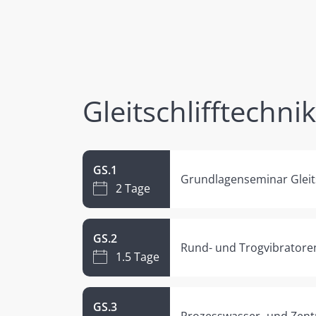
Gleitschlifftechnik
GS.1
Grundlagenseminar Gleits
2 Tage
GS.2
Rund- und Trogvibratoren
1.5 Tage
GS.3
Prozesswasser- und Zentri