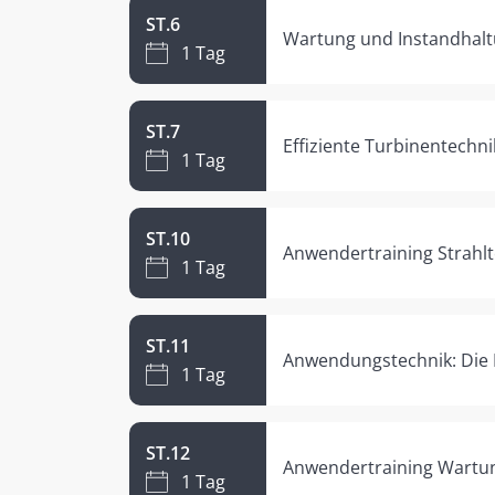
ST.6
Wartung und Instandhaltu
1 Tag
ST.7
Effiziente Turbinentechn
1 Tag
ST.10
Anwendertraining Strahlt
1 Tag
ST.11
Anwendungstechnik: Die K
1 Tag
ST.12
Anwendertraining Wartun
1 Tag