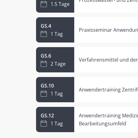
1.5 Tage
GS.4
Praxisseminar Anwendung
1 Tag
GS.6
Verfahrensmittel und d
2 Tage
GS.10
Anwendertraining Zentrif
1 Tag
GS.12
Anwendertraining Medizi
1 Tag
Bearbeitungsumfeld