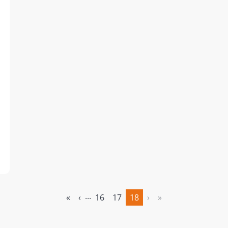
...
«
‹
16
17
18
›
»
(aktuell)