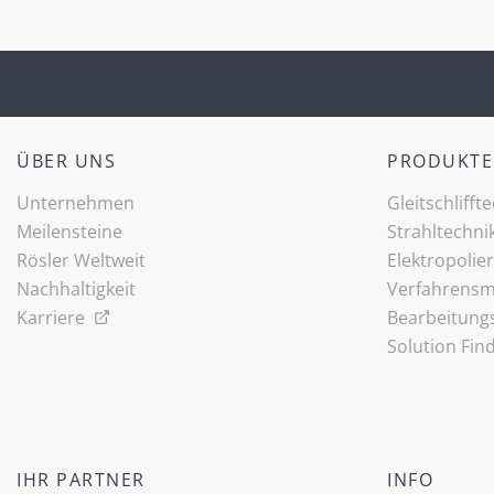
ÜBER UNS
PRODUKTE
Unternehmen
Gleitschlifft
Meilensteine
Strahltechni
Rösler Weltweit
Elektropolie
Nachhaltigkeit
Verfahrensmi
Karriere
Bearbeitung
Solution Fin
IHR PARTNER
INFO