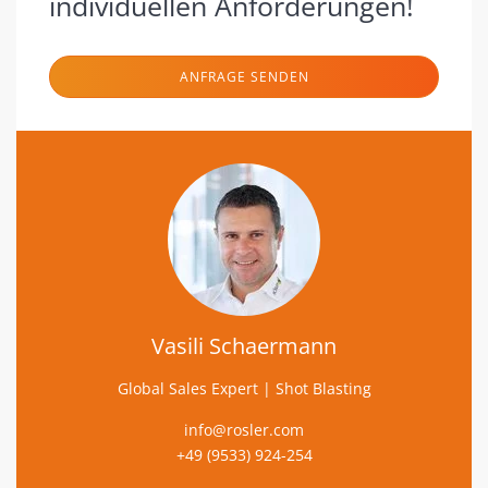
individuellen Anforderungen!
ANFRAGE SENDEN
Vasili Schaermann
Global Sales Expert | Shot Blasting
info@rosler.com
+49 (9533) 924-254