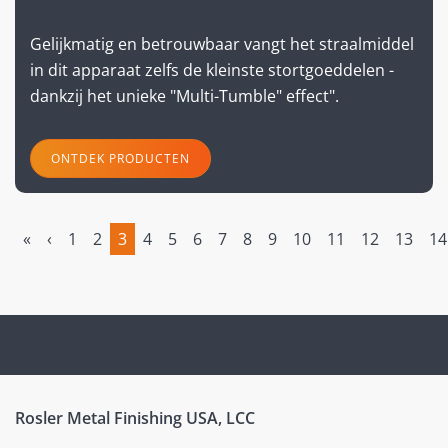
Gelijkmatig en betrouwbaar vangt het straalmiddel
in dit apparaat zelfs de kleinste stortgoeddelen -
dankzij het unieke "Multi-Tumble" effect".
ONTDEK PRODUCTEN
«
‹
1
2
3
4
5
6
7
8
9
10
11
12
13
14
(current)
Rosler Metal Finishing USA, LCC