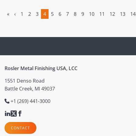
«
‹
1
2
3
4
5
6
7
8
9
10
11
12
13
14
(current)
Rosler Metal Finishing USA, LCC
1551 Denso Road
Battle Creek, MI 49037
+1 (269) 441-3000
CONTACT