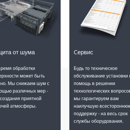
Cервис
щита от шума
Будь то техническое
время обработки
обслуживание установки 
ерхности может быть
помощь в решении
но. Мы снижаем шум с
технологических вопросо
ощью различных мер -
мы гарантируем вам
 создания приятной
наилучшую всесторонню
очей атмосферы.
поддержку - на весь срок
службы оборудования.