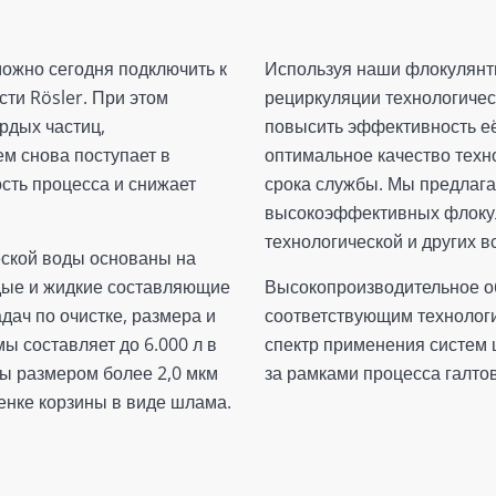
можно сегодня подключить к
Используя наши флокулянт
ти Rösler. При этом
рециркуляции технологичес
рдых частиц,
повысить эффективность её
ем снова поступает в
оптимальное качество техн
сть процесса и снижает
срока службы. Мы предлаг
высокоэффективных флокул
технологической и других 
ской воды основаны на
дые и жидкие составляющие
Высокопроизводительное об
дач по очистке, размера и
соответствующим технолог
ы составляет до 6.000 л в
спектр применения систем 
цы размером более 2,0 мкм
за рамками процесса галтов
енке корзины в виде шлама.