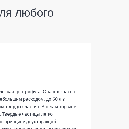
для любого
ическая центрифуга. Она прекрасно
небольшим расходом, до 60 л в
ом твердых частиц. В шлам-корзине
. Твердые частицы легко
по принципу двух фракций.
низким уровнем шума, имеет ролики