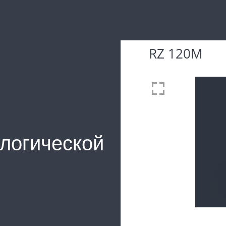
RZ 120M
логической